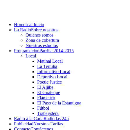
Home
Ir al Inicio
La Radio
Sobre nosotros
Quienes somos
Zona de cobertura
Nuestros estudios
Programación
Parrilla 2014-2015
Local
Matinal Local
La Tertulia
Informativo Local
Deportivo Local
Poetic Justice
El Aljibe
El Guateque
Flamenco
El Paso de la Estantigua
Fútbol
Trabajadera
Radio a la Carta
Radio las 24h
Publicidad
Nuestras Tarifas
Contacto
Contáctenos